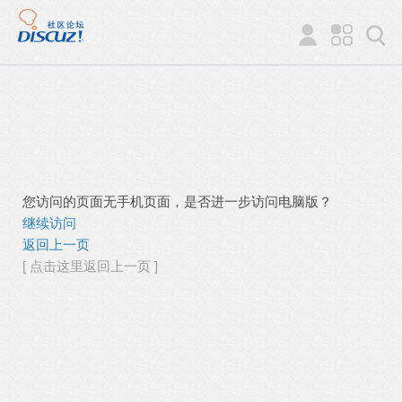
您访问的页面无手机页面，是否进一步访问电脑版？
继续访问
返回上一页
[ 点击这里返回上一页 ]