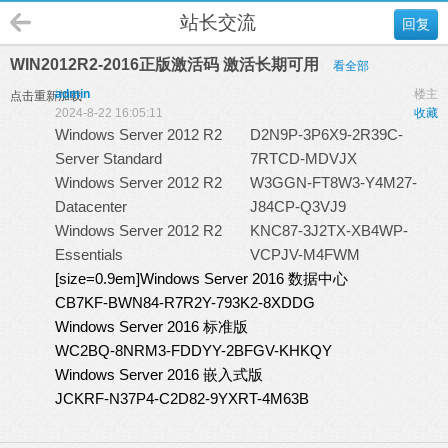
站长交流
回复
WIN2012R2-2016正版激活码 激活长期可用
看全部
admin
楼主
点击重新加载
2024-8-22 16:05:11
收藏
Windows Server 2012 R2
D2N9P-3P6X9-2R39C-
Server Standard
7RTCD-MDVJX
Windows Server 2012 R2
W3GGN-FT8W3-Y4M27-
Datacenter
J84CP-Q3VJ9
Windows Server 2012 R2
KNC87-3J2TX-XB4WP-
Essentials
VCPJV-M4FWM
[size=0.9em]Windows Server 2016 数据中心
CB7KF-BWN84-R7R2Y-793K2-8XDDG
Windows Server 2016 标准版
WC2BQ-8NRM3-FDDYY-2BFGV-KHKQY
Windows Server 2016 嵌入式版
JCKRF-N37P4-C2D82-9YXRT-4M63B