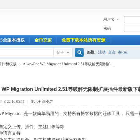
用户名
密码
MS全版本授权
金币充值
免费下载本站所有资源
热搜:
活动
交友
discuz
帖子
搜
ss插件和模版
All-in-One WP Migration Unlimited 2.51等破解无限制扩 ...
索
One WP Migration Unlimited 2.51等破解无限制扩展插件最新版下
›
8-22 16:05:11
|
显示全部楼层
-One WP Migration 是一款简单易用的，支持所有博客数据的迁移工具，
自定义上传、插件、主题目录等等
多种语言支持
众多主机提供商，对主机或操作系统没有限制