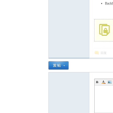
Backb
回复