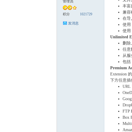
管理员
丰富
兼容
杰
积分
1021729
在导
发消息
使用 
使用 
Unlimited 
删除
任意
从服
包括 
Premium 
奇
Extensi
下方任意插件就
URL 
OneDr
Googl
Drop
FTP 
Box E
Multi
Amaz