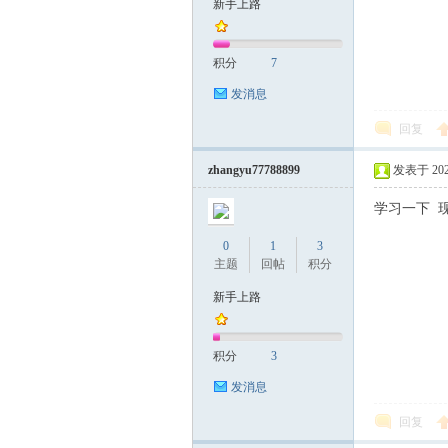
新手上路
杰
积分
7
发消息
回复
zhangyu77788899
发表于 2024-
学习一下 
奇
0
1
3
主题
回帖
积分
新手上路
积分
3
发消息
回复