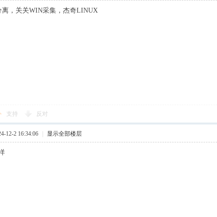
离，关关WIN采集，杰奇LINUX
支持
反对
12-2 16:34:06
|
显示全部楼层
样