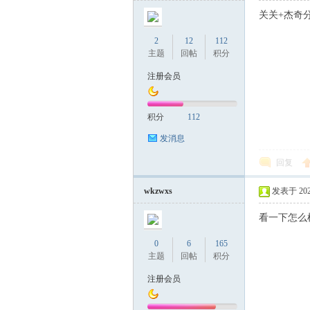
关关+杰奇分
2
12
112
主题
回帖
积分
注册会员
积分
112
发消息
回复
wkzwxs
发表于 2024-
看一下怎么
0
6
165
主题
回帖
积分
注册会员