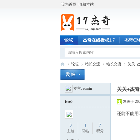
设为首页
收藏本站
论坛
杰奇在线授权1.7
杰奇C
论坛
站长交流
站长交流
关关+
楼主:
admin
关关+杰奇
17
»
›
›
›
isee5
发表于 2024-
还能不能用
0
1
7
主题
回帖
积分