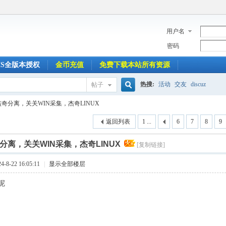
用户名
密码
MS全版本授权
金币充值
免费下载本站所有资源
热搜:
活动
交友
discuz
帖子
搜
杰奇分离，关关WIN采集，杰奇LINUX
返回列表
1 ...
6
7
8
9
索
分离，关关WIN采集，杰奇LINUX
[复制链接]
8-22 16:05:11
|
显示全部楼层
呢