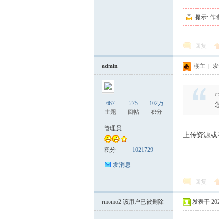
提示:
作
回复
admin
楼主
|
发表
c
667
275
102万
主题
回帖
积分
管理员
上传资源或
积分
1021729
发消息
回复
rmomo2
该用户已被删除
发表于 2024-