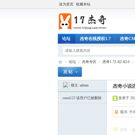
设为首页
收藏本站
论坛
杰奇在线授权1.7
杰奇C
论坛
杰奇专区
杰奇1.7|1.8|2.4|3.0
楼主:
admin
杰奇小说连
17
»
›
›
›
oumi123
该用户已被删除
发表于 2024-
提示:
作
回复