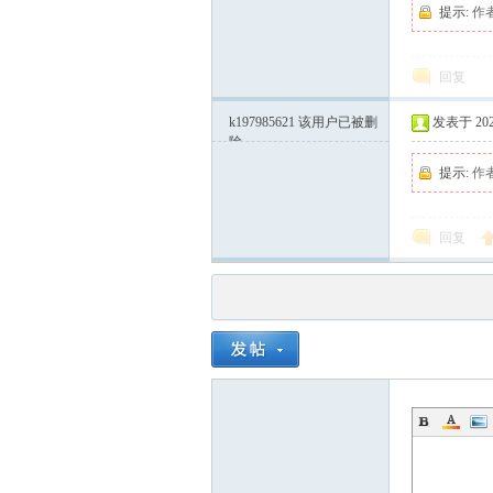
提示:
作
回复
k197985621
该用户已被删
发表于 2024-
除
提示:
作
回复