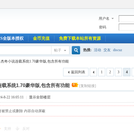
用户名
密码
MS全版本授权
金币充值
免费下载本站所有资源
热搜:
活动
交友
discuz
帖子
搜
杰奇小说连载系统1.70豪华版,包含所有功能
返回列表
1
2
3
4
索
载系统1.70豪华版,包含所有功能
[复制链接]
8-22 16:05:11
|
显示全部楼层
者被禁止或删除 内容自动屏蔽
支持
反对