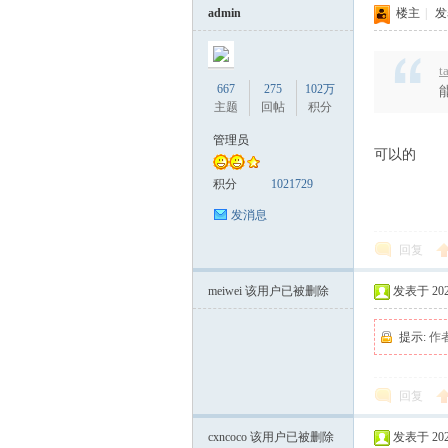
admin
楼主
|
发表
t
667
275
102万
主题
回帖
积分
管理员
可以的
积分
1021729
发消息
回复
meiwei
该用户已被删除
发表于 2024-
提示:
作
回复
cxncoco
该用户已被删除
发表于 2024-