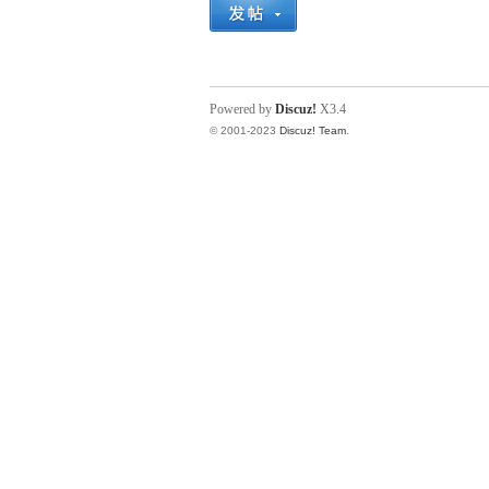
杰
Powered by
Discuz!
X3.4
© 2001-2023
Discuz! Team
.
奇