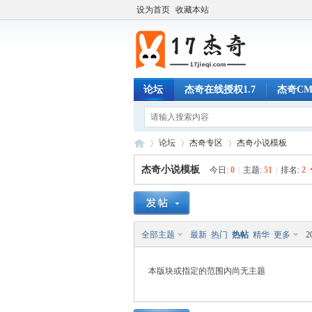
设为首页
收藏本站
论坛
杰奇在线授权1.7
杰奇C
论坛
杰奇专区
杰奇小说模板
杰奇小说模板
今日:
0
|
主题:
51
|
排名:
2
17
»
›
›
全部主题
最新
热门
热帖
精华
更多
2
本版块或指定的范围内尚无主题