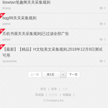
ibswtan笔趣阁关关采集规则
liheng
6
bqg99关关采集规则
admin
8
爪机书屋关关采集规则|已过滤全部广告
admin
5
【最新】【精品】H文耽美文采集规则,2018年12月9日测试
可用
xycaonima
5
上一页
第1页
下一页
首页
|
登录
|
注册
简易版
|
触屏版
|
电脑版
|
© Comsenz Inc.